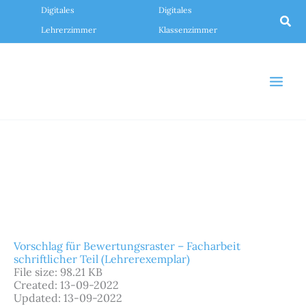
Zum
Digitales
Digitales
Inhalt
Suc
springen
Lehrerzimmer
Klassenzimmer
Vorschlag für Bewertungsraster – Facharbeit
schriftlicher Teil (Lehrerexemplar)
File size: 98.21 KB
Created: 13-09-2022
Updated: 13-09-2022