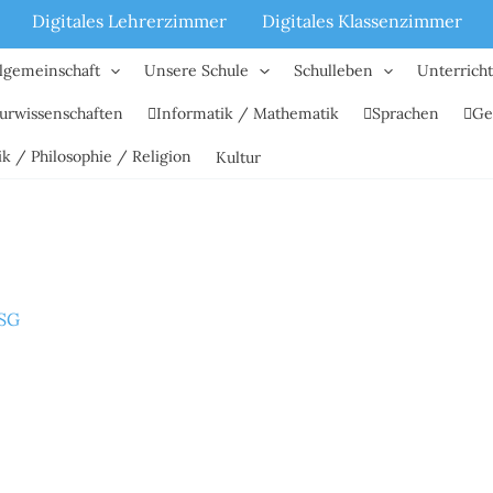
Digitales Lehrerzimmer
Digitales Klassenzimmer
lgemeinschaft
Unsere Schule
Schulleben
Unterrich
urwissenschaften
Informatik / Mathematik
Sprachen
Ge
ik / Philosophie / Religion
Kultur
eSG