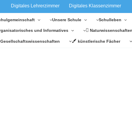
Digitales Lehrerzimmer
Digitales Klassenzimmer
chulgemeinschaft
Unsere Schule
Schulleben
Naturwissenschafte
rganisatorisches und Informatives
Gesellschaftswissenschaften
künstlerische Fächer