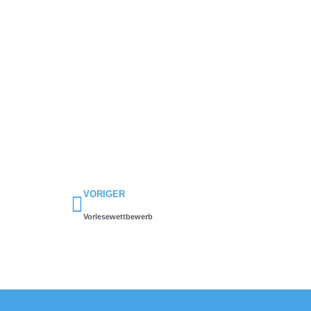
Zurück
VORIGER
Vorlesewettbewerb