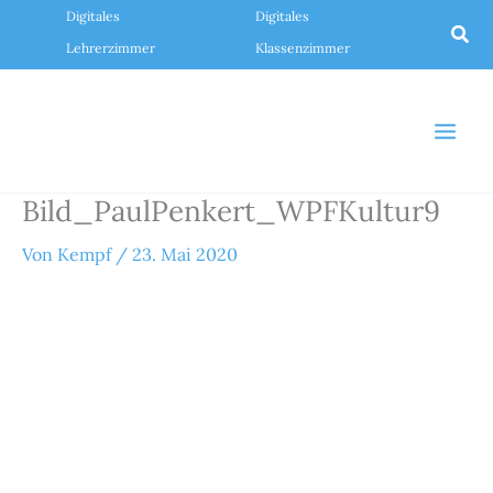
Zum
Digitales
Digitales
Inhalt
Suc
springen
Lehrerzimmer
Klassenzimmer
Bild_PaulPenkert_WPFKultur9
Von
Kempf
/
23. Mai 2020