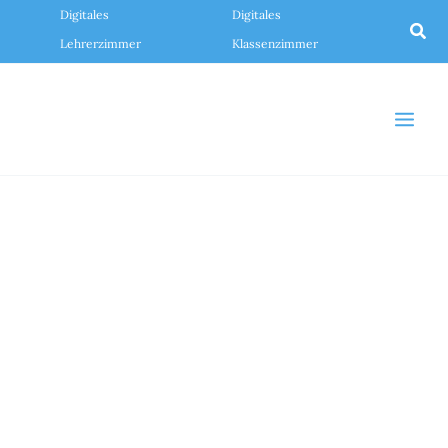
Zum
Digitales
Digitales
Inhalt
Suc
springen
Lehrerzimmer
Klassenzimmer